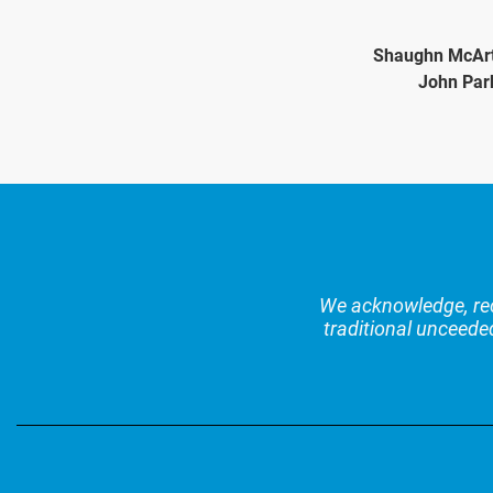
Shaughn McAr
John Par
We acknowledge, reco
traditional unceede